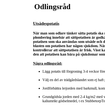
Odlingsråd
Utsädespotatis
När man som odlare tänker sätta potatis ska
plombering innebär att sättpotatisen är godkä
potatisen som ska användas som utsäde och det
blasten om potatisen har någon sjukdom. Nästa
kontrollerar att sättpotatisen är frisk. Visst
den att potatisen kan bära på sjukdomar som f
Några odlingsråd:
Lägg potatis till förgroning 3-4 veckor för
Välj en del av trädgårdslandet som ej haft p
Jordförbättra lerjorden med barkmull, kom
Grundgödsla jorden med 2-4 kg/m2 med vä
kaliumrikt gödselmedel, t ex Stubbetorp