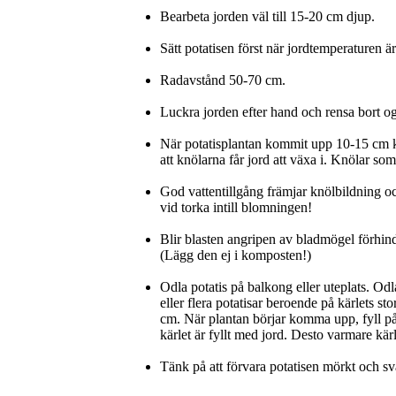
Bearbeta jorden väl till 15-20 cm djup.
Sätt potatisen först när jordtemperaturen ä
Radavstånd 50-70 cm.
Luckra jorden efter hand och rensa bort og
När potatisplantan kommit upp 10-15 cm ku
att knölarna får jord att växa i. Knölar som
God vattentillgång främjar knölbildning o
vid torka intill blomningen!
Blir blasten angripen av bladmögel förhind
(Lägg den ej i komposten!)
Odla potatis på balkong eller uteplats. Odla
eller flera potatisar beroende på kärlets st
cm. När plantan börjar komma upp, fyll på 
kärlet är fyllt med jord. Desto varmare kär
Tänk på att förvara potatisen mörkt och sv