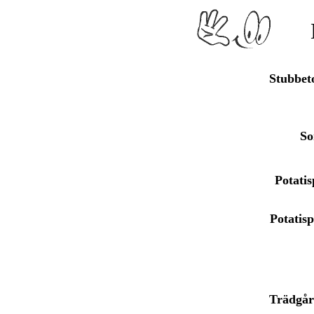
Stubbeto
So
Potatis
Potatis
Trädgår