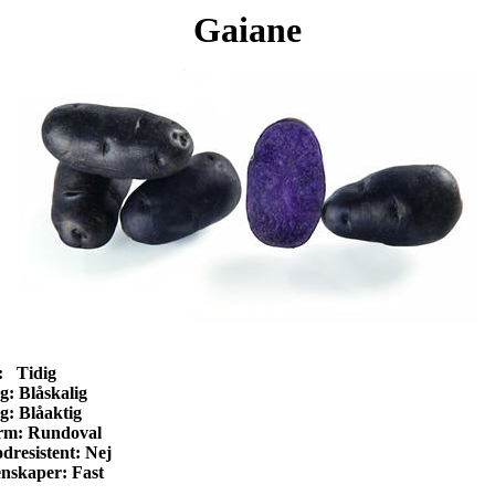
Gaiane
: Tidig
g: Blåskalig
g: Blåaktig
rm: Rundoval
dresistent: Nej
nskaper: Fast