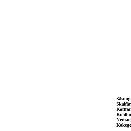
Säsong
Skalfär
Köttfär
Knölfo
Nemato
Kokege