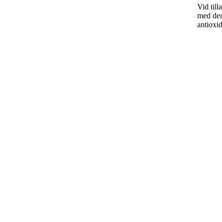
Vid till
med den
antioxid