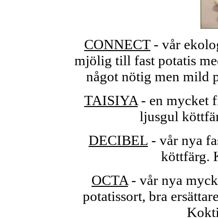
CONNECT
- vår ekolog
mjölig till fast potatis 
något nötig men mild p
TAISIYA
- en mycket f
ljusgul köttf
DECIBEL
- vår nya f
köttfärg.
OCTA
- vår nya mycke
potatissort, bra ersätta
Kokti