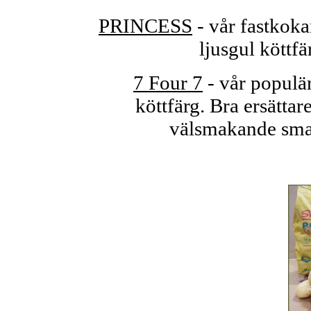
PRINCESS
- vår fastkoka
ljusgul köttf
7 Four 7
- vår populär
köttfärg. Bra ersättar
välsmakande smak