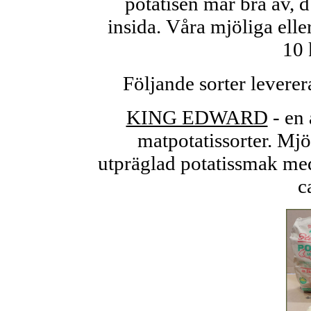
potatisen mår bra av, 
insida. Våra mjöliga eller
10 
Följande sorter leverera
KING EDWARD
- en 
matpotatissorter. Mj
utpräglad potatissmak med
c