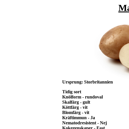
Ma
Ursprung: Storbritannien
Tidig sort
Knölform
- rundoval
Skalfärg
- gult
Köttfärg
- vit
Blomfärg
- vit
Kräftimmun
- Ja
Nematodresistent
- Nej
Kokegenskaper
- Fast