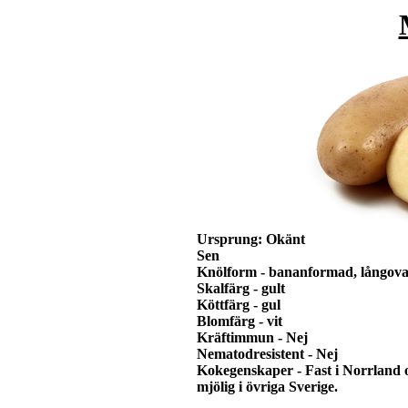
Ursprung: Okänt
Sen
Knölform
- bananformad, långova
Skalfärg
- gult
Köttfärg
- gul
Blomfärg
- vit
Kräftimmun
- Nej
Nematodresistent
- Nej
Kokegenskaper
- Fast i Norrland 
mjölig i övriga Sverige.