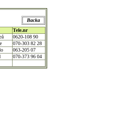
Backa
Tele.nr
eå
0620-108 90
e
070-303 82 28
lo
063-205 07
l
070-373 96 04