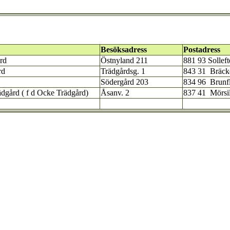
Besöksadress
Postadress
rd
Östnyland 211
881 93 Solleft
rd
Trädgårdsg. 1
843 31 Bräck
Södergård 203
834 96 Brunf
dgård ( f d Ocke Trädgård)
Åsanv. 2
837 41 Mörsi