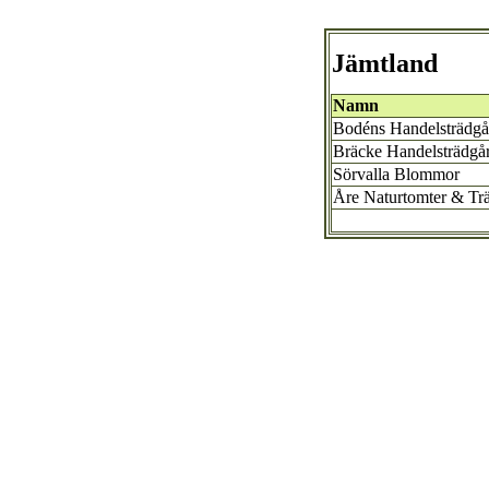
Jämtland
Namn
Bodéns Handelsträdgå
Bräcke Handelsträdgå
Sörvalla Blommor
Åre Naturtomter & Trä