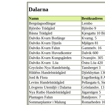
Dalarna
Namn
Besöksadress
Bergslagsodlingar
Lernbo
Björsbo Trädgård
Björsbo 9
Bäsna Trädgård
Kjesgattu 10 B
Dalviks Kvarn Borlänge
Kvarng. 5
Dalviks Kvarn Djurås
Mjälgen 81
Dalviks Kvarn Falun
Gammelv. 16
Dalviks Kvarn Huvudkontor
Dalvik 600
Dalviks Kvarn Kungsgården
Ovansjöv. 305
Dalviks Kvarn Löa
Östra Löa 420
Grycksbo Nya Handelstrdg.
Tansberget 3
Hildéns Handelsträdgård
Djörkhyttan 13
Jord & Flora
Engelbrektg 8 
Levins Handelsträdgård
Pellasgatu 6, S
Lövgrens Utemiljö i Dalarna
Grönlandsv. 13
Nya Rutbo Handelsträdgård
Jägarstigen 5
Plantagen Falun
Bataljonsv. 7
Sommarplantor i Malung
Romarheden 1